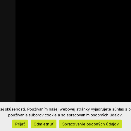
j skúsenosti. Používaním našej webovej stránky vyjadrujete súhlas s 
ther update your browser to a recent version or update your
Flash plug
používania súborov cookie a so spracovaním osobných údajov.
Prijať
Odmietnuť
Spracovanie osobných údajov