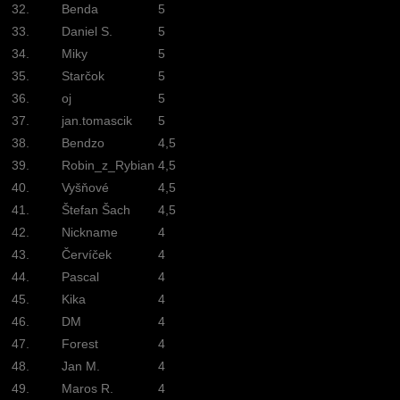
32.
Benda
5
33.
Daniel S.
5
34.
Miky
5
35.
Starčok
5
36.
oj
5
37.
jan.tomascik
5
38.
Bendzo
4,5
39.
Robin_z_Rybian
4,5
40.
Vyšňové
4,5
41.
Štefan Šach
4,5
42.
Nickname
4
43.
Červíček
4
44.
Pascal
4
45.
Kika
4
46.
DM
4
47.
Forest
4
48.
Jan M.
4
49.
Maros R.
4