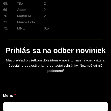
68.
Tifo
2
69.
Adam
2
70.
Martin M.
2
71.
Marco Polo
1
72.
MNE
0,5
Prihlás sa na odber noviniek
Maj prehľad o všetkom dôležitom – nové turnaje, akcie, kvízy aj
špeciálne udalosti priamo do tvojej schránky. Nezmeškaj nič
podstatné!
M
Meno
*
e
n
o
P