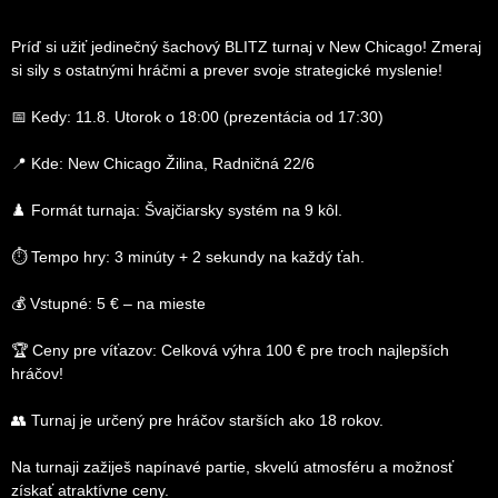
Príď si užiť jedinečný šachový BLITZ turnaj v New Chicago! Zmeraj
si sily s ostatnými hráčmi a prever svoje strategické myslenie!
📅 Kedy: 11.8. Utorok o 18:00 (prezentácia od 17:30)
📍 Kde: New Chicago Žilina, Radničná 22/6
♟️ Formát turnaja: Švajčiarsky systém na 9 kôl.
⏱ Tempo hry: 3 minúty + 2 sekundy na každý ťah.
💰 Vstupné: 5 € – na mieste
🏆 Ceny pre víťazov: Celková výhra 100 € pre troch najlepších
hráčov!
👥 Turnaj je určený pre hráčov starších ako 18 rokov.
Na turnaji zažiješ napínavé partie, skvelú atmosféru a možnosť
získať atraktívne ceny.