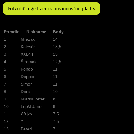
Potvrdiť registráciu s povinnosťou platby
Poradie
Nickname
Body
1.
Mrazák
14
2.
Kolesár
13,5
3.
XXL44
13
4.
Štramák
12,5
5.
Kongo
11
6.
Doppio
11
7.
Šimon
11
8.
Denis
10
9.
Mladší Peter
8
10.
Lepší Jano
8
11.
Wajko
7,5
12.
?
7,5
13.
PeterL
7