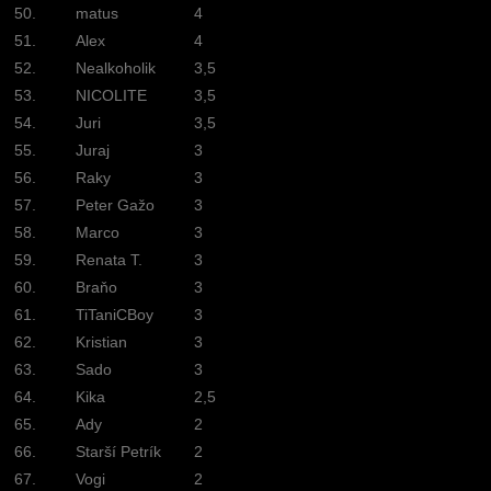
50.
matus
4
51.
Alex
4
52.
Nealkoholik
3,5
53.
NICOLITE
3,5
54.
Juri
3,5
55.
Juraj
3
56.
Raky
3
57.
Peter Gažo
3
58.
Marco
3
59.
Renata T.
3
60.
Braňo
3
61.
TiTaniCBoy
3
62.
Kristian
3
63.
Sado
3
64.
Kika
2,5
65.
Ady
2
66.
Starší Petrík
2
67.
Vogi
2