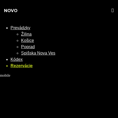
NOVO
Prevádzky
Žilina
Košice
Poprad
Spišska Nova Ves
Kódex
Rezervácie